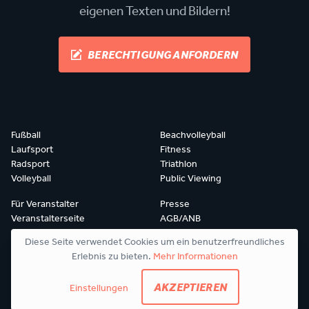
eigenen Texten und Bildern!
BERECHTIGUNG ANFORDERN
Fußball
Beachvolleyball
Laufsport
Fitness
Radsport
Triathlon
Volleyball
Public Viewing
Für Veranstalter
Presse
Veranstalterseite
AGB/ANB
Event eintragen
Impressum
Diese Seite verwendet Cookies um ein benutzerfreundliches
Hilfe & FAQ
Cookie-Einstellungen
Erlebnis zu bieten.
Mehr Informationen
AKZEPTIEREN
Einstellungen
© 2026 sportevenz.com