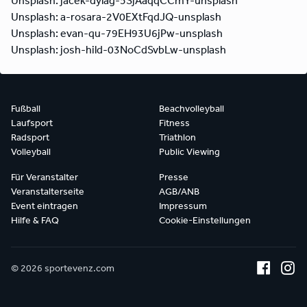
Unsplash: jacek-dylag-5SjAaqqCCmY-unsplash
Unsplash: a-rosara-2V0EXtFqdJQ-unsplash
Unsplash: evan-qu-79EH93U6jPw-unsplash
Unsplash: josh-hild-03NoCdSvbLw-unsplash
Fußball
Beachvolleyball
Laufsport
Fitness
Radsport
Triathlon
Volleyball
Public Viewing
Für Veranstalter
Presse
Veranstalterseite
AGB/ANB
Event eintragen
Impressum
Hilfe & FAQ
Cookie-Einstellungen
© 2026 sportevenz.com