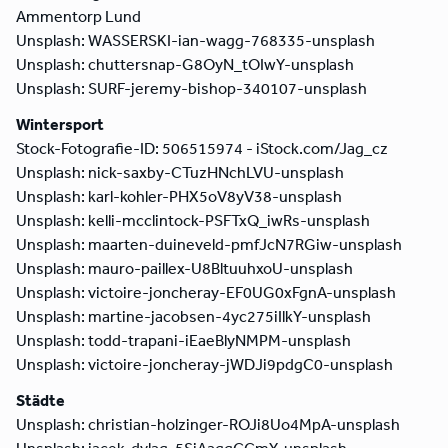
Ammentorp Lund
Unsplash: WASSERSKI-ian-wagg-768335-unsplash
Unsplash: chuttersnap-G8OyN_tOIwY-unsplash
Unsplash: SURF-jeremy-bishop-340107-unsplash
Wintersport
Stock-Fotografie-ID: 506515974 - iStock.com/Jag_cz
Unsplash: nick-saxby-CTuzHNchLVU-unsplash
Unsplash: karl-kohler-PHX5oV8yV38-unsplash
Unsplash: kelli-mcclintock-PSFTxQ_iwRs-unsplash
Unsplash: maarten-duineveld-pmfJcN7RGiw-unsplash
Unsplash: mauro-paillex-U8BltuuhxoU-unsplash
Unsplash: victoire-joncheray-EF0UG0xFgnA-unsplash
Unsplash: martine-jacobsen-4yc275iIlkY-unsplash
Unsplash: todd-trapani-iEaeBlyNMPM-unsplash
Unsplash: victoire-joncheray-jWDJi9pdgC0-unsplash
Städte
Unsplash: christian-holzinger-ROJi8Uo4MpA-unsplash