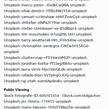
Unsplash: marco-peter--l5odkCaQNA-unsplash
Unsplash: nihal-demirci-7lYB2AW2Y1A-unsplash
Unsplash: samuel-scrimshaw-ebbFZvavGy4-unsplash
Unsplash: shttefan-viNPa2F7fnw-unsplash
Unsplash: stefan-steinbauer-va-B5dBbpr4-unsplash
Unsplash: tim-mossholder-07uiqD9LS6U-unsplash
Unsplash: barry-weatherall-Hm_iFim94bw-unsplash
Unsplash: christopher-sardegna-CMOa3H1SXG0-
unsplash
Unsplash: chuttersnap-rFD16ws0MQY-unsplash
Unsplash: jonathan-borba-Yf1SegAI84o-unsplash
Unsplash: laura-vinck-Hyu76loQLdk-unsplash
Unsplash: rafaela-biazi-kV3yiegGJUQ-unsplash
Unsplash: raj-shah-sum0Apdexks-unsplash
Public Viewing
Stock-Fotografie-ID: 609701454 - iStock.com/dolgachov
Unsplash: jez-timms-773951-unsplash
Unsplash: mario-klassen-70YxSTWa2Zw-unsplash