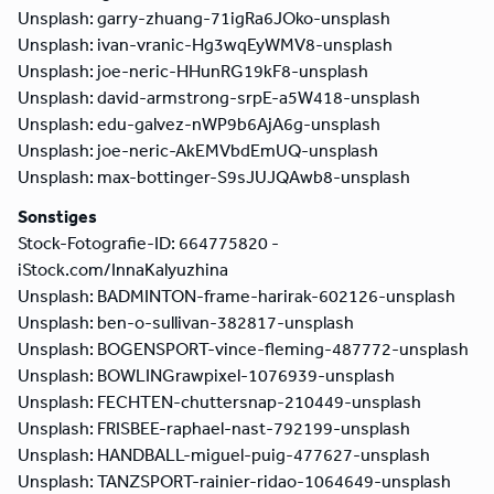
Unsplash: garry-zhuang-71igRa6JOko-unsplash
Unsplash: ivan-vranic-Hg3wqEyWMV8-unsplash
Unsplash: joe-neric-HHunRG19kF8-unsplash
Unsplash: david-armstrong-srpE-a5W418-unsplash
Unsplash: edu-galvez-nWP9b6AjA6g-unsplash
Unsplash: joe-neric-AkEMVbdEmUQ-unsplash
Unsplash: max-bottinger-S9sJUJQAwb8-unsplash
Sonstiges
Stock-Fotografie-ID: 664775820 -
iStock.com/InnaKalyuzhina
Unsplash: BADMINTON-frame-harirak-602126-unsplash
Unsplash: ben-o-sullivan-382817-unsplash
Unsplash: BOGENSPORT-vince-fleming-487772-unsplash
Unsplash: BOWLINGrawpixel-1076939-unsplash
Unsplash: FECHTEN-chuttersnap-210449-unsplash
Unsplash: FRISBEE-raphael-nast-792199-unsplash
Unsplash: HANDBALL-miguel-puig-477627-unsplash
Unsplash: TANZSPORT-rainier-ridao-1064649-unsplash