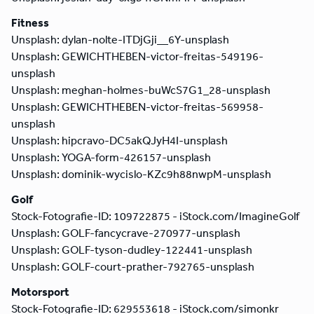
Fitness
Unsplash: dylan-nolte-ITDjGji__6Y-unsplash
Unsplash: GEWICHTHEBEN-victor-freitas-549196-
unsplash
Unsplash: meghan-holmes-buWcS7G1_28-unsplash
Unsplash: GEWICHTHEBEN-victor-freitas-569958-
unsplash
Unsplash: hipcravo-DC5akQJyH4I-unsplash
Unsplash: YOGA-form-426157-unsplash
Unsplash: dominik-wycislo-KZc9h88nwpM-unsplash
Golf
Stock-Fotografie-ID: 109722875 - iStock.com/ImagineGolf
Unsplash: GOLF-fancycrave-270977-unsplash
Unsplash: GOLF-tyson-dudley-122441-unsplash
Unsplash: GOLF-court-prather-792765-unsplash
Motorsport
Stock-Fotografie-ID: 629553618 - iStock.com/simonkr