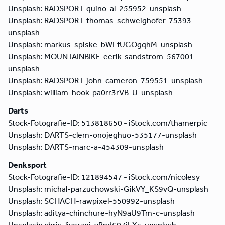
Unsplash: RADSPORT-quino-al-255952-unsplash
Unsplash: RADSPORT-thomas-schweighofer-75393-
unsplash
Unsplash: markus-spiske-bWLfUGOgqhM-unsplash
Unsplash: MOUNTAINBIKE-eerik-sandstrom-567001-
unsplash
Unsplash: RADSPORT-john-cameron-759551-unsplash
Unsplash: william-hook-pa0rr3rVB-U-unsplash
Darts
Stock-Fotografie-ID: 513818650 - iStock.com/thamerpic
Unsplash: DARTS-clem-onojeghuo-535177-unsplash
Unsplash: DARTS-marc-a-454309-unsplash
Denksport
Stock-Fotografie-ID: 121894547 - iStock.com/nicolesy
Unsplash: michal-parzuchowski-GikVY_KS9vQ-unsplash
Unsplash: SCHACH-rawpixel-550992-unsplash
Unsplash: aditya-chinchure-hyN9aU9Tm-c-unsplash