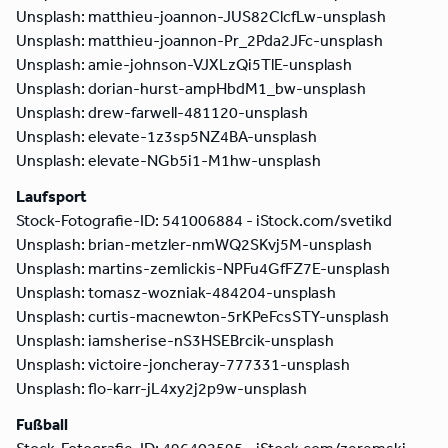
Unsplash: matthieu-joannon-JUS82ClcfLw-unsplash
Unsplash: matthieu-joannon-Pr_2Pda2JFc-unsplash
Unsplash: amie-johnson-VJXLzQi5TlE-unsplash
Unsplash: dorian-hurst-ampHbdM1_bw-unsplash
Unsplash: drew-farwell-481120-unsplash
Unsplash: elevate-1z3sp5NZ4BA-unsplash
Unsplash: elevate-NGb5i1-M1hw-unsplash
Laufsport
Stock-Fotografie-ID: 541006884 - iStock.com/svetikd
Unsplash: brian-metzler-nmWQ2SKvj5M-unsplash
Unsplash: martins-zemlickis-NPFu4GfFZ7E-unsplash
Unsplash: tomasz-wozniak-484204-unsplash
Unsplash: curtis-macnewton-5rKPeFcsSTY-unsplash
Unsplash: iamsherise-nS3HSEBrcik-unsplash
Unsplash: victoire-joncheray-777331-unsplash
Unsplash: flo-karr-jL4xy2j2p9w-unsplash
Fußball