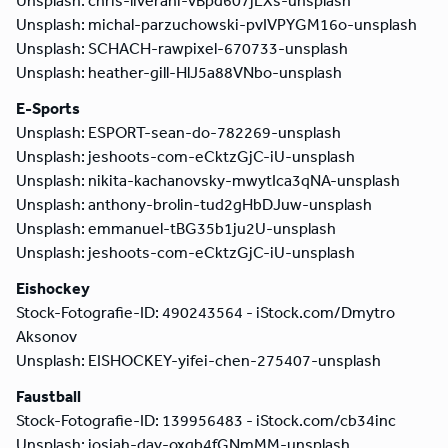
Unsplash: chris-liverani-vBpd607jLXs-unsplash
Unsplash: michal-parzuchowski-pvIVPYGM16o-unsplash
Unsplash: SCHACH-rawpixel-670733-unsplash
Unsplash: heather-gill-HlJ5a88VNbo-unsplash
E-Sports
Unsplash: ESPORT-sean-do-782269-unsplash
Unsplash: jeshoots-com-eCktzGjC-iU-unsplash
Unsplash: nikita-kachanovsky-mwytIca3qNA-unsplash
Unsplash: anthony-brolin-tud2gHbDJuw-unsplash
Unsplash: emmanuel-tBG35b1ju2U-unsplash
Unsplash: jeshoots-com-eCktzGjC-iU-unsplash
Eishockey
Stock-Fotografie-ID: 490243564 - iStock.com/Dmytro
Aksonov
Unsplash: EISHOCKEY-yifei-chen-275407-unsplash
Faustball
Stock-Fotografie-ID: 139956483 - iStock.com/cb34inc
Unsplash: josiah-day-oxgb4fGNmMM-unsplash