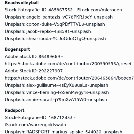
Beachvolleyball
Stock-Fotografie-ID: 485867352 - iStock.com/microgen
Unsplash: angelo-pantazis-vC78PKRJpcY-unsplash
Unsplash: colton-duke-V5qPDfTTVL8-unsplash
Unsplash: jacob-repko-438591-unsplash
Unsplash: shea-rouda-YCJoGdoQTgQ-unsplash
Bogensport
Adobe Stock ID: 86489669 -
https://stock.adobe.com/de/contributor/200590556/gresei
Adobe Stock ID: 292227907 -
https://stock.adobe.com/de/contributor/206463864/bobex
Unsplash: alex-guillaume-4sEyXu8uaLs-unsplash
Unsplash: vince-fleming-FoSenMwgyr8-unsplash
Unsplash: annie-spratt-jY9mXvA15W0-unsplash
Radsport
Stock-Fotografie-ID: 168712433 -
iStock.com/warrengoldswain
Unsplash: RADSPORT-markus-spiske-544020-unsplash