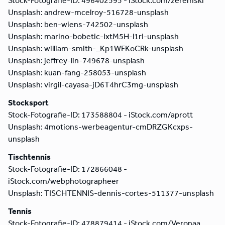
Stock-Fotografie-ID: 496402595 - iStock.com/zeremski
Unsplash: andrew-mcelroy-516728-unsplash
Unsplash: ben-wiens-742502-unsplash
Unsplash: marino-bobetic-IxtM5H-l1rI-unsplash
Unsplash: william-smith-_Kp1WFKoCRk-unsplash
Unsplash: jeffrey-lin-749678-unsplash
Unsplash: kuan-fang-258053-unsplash
Unsplash: virgil-cayasa-jD6T4hrC3mg-unsplash
Stocksport
Stock-Fotografie-ID: 173588804 - iStock.com/aprott
Unsplash: 4motions-werbeagentur-cmDRZGKcxps-
unsplash
Tischtennis
Stock-Fotografie-ID: 172866048 -
iStock.com/webphotographeer
Unsplash: TISCHTENNIS-dennis-cortes-511377-unsplash
Tennis
Stock-Fotografie-ID: 478879414 - iStock.com/Veronaa