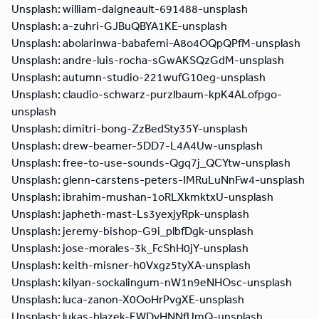
Unsplash: william-daigneault-691488-unsplash
Unsplash: a-zuhri-GJBuQBYA1KE-unsplash
Unsplash: abolarinwa-babafemi-A8o4OQpQPfM-unsplash
Unsplash: andre-luis-rocha-sGwAKSQzGdM-unsplash
Unsplash: autumn-studio-221wufG10eg-unsplash
Unsplash: claudio-schwarz-purzlbaum-kpK4ALofpgo-
unsplash
Unsplash: dimitri-bong-ZzBedSty35Y-unsplash
Unsplash: drew-beamer-5DD7-L4A4Uw-unsplash
Unsplash: free-to-use-sounds-Qgq7j_QCYtw-unsplash
Unsplash: glenn-carstens-peters-IMRuLuNnFw4-unsplash
Unsplash: ibrahim-mushan-1oRLXkmktxU-unsplash
Unsplash: japheth-mast-Ls3yexjyRpk-unsplash
Unsplash: jeremy-bishop-G9i_plbfDgk-unsplash
Unsplash: jose-morales-3k_FcShH0jY-unsplash
Unsplash: keith-misner-h0Vxgz5tyXA-unsplash
Unsplash: kilyan-sockalingum-nW1n9eNHOsc-unsplash
Unsplash: luca-zanon-X0OoHrPvgXE-unsplash
Unsplash: lukas-blazek-EWDvHNNfUmQ-unsplash